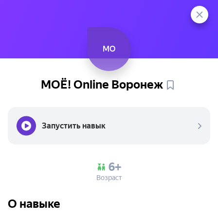
МО
МОЁ! Оnline
Воронеж
Запустить навык
6+
Возраст
О навыке