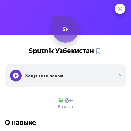
SУ
Sputnik
Узбекистан
Запустить навык
6+
Возраст
О навыке