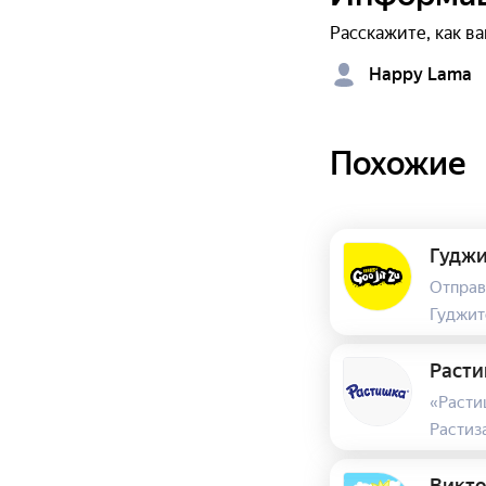
Расскажите, как ва
Happy Lama
Похожие
Гуджи
Отправ
Гуджит
Раст
«Расти
Растиз
Клипа,
Собери
Викто