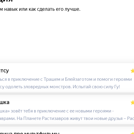
м навык или как сделать его лучше.
тсу
ься в приключение с Трашем и Блейзаготом и помоги героями
су одолеть зловредных монстров. Испытай свою силу Гу!
ишка
шка» зовёт тебя в приключение с ее новыми героями -
аврами. На Планете Растизавров живут твои новые друзья – Рас
 Фич и Динни. Они знают самые веселые способы роста и много
 робота вместе с Фичем, догони скоростной скейт Расти, запи
рина про мультфильмы