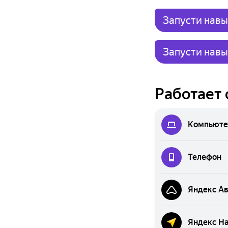
Запусти нав
Запусти навы
Работает 
Компьюте
Телефон
Яндекс А
Яндекс Н