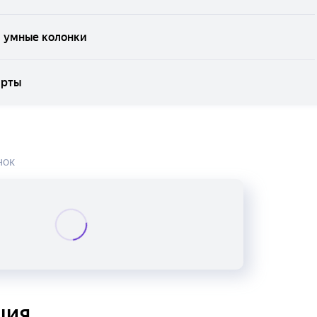
и умные колонки
арты
нок
ция