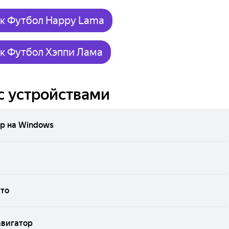
ык Футбол Happy Lama
к Футбол Хэппи Лама
с устройствами
р на Windows
вто
авигатор