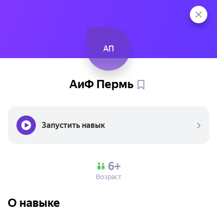
АП
АиФ
Пермь
Запустить навык
6+
Возраст
О навыке