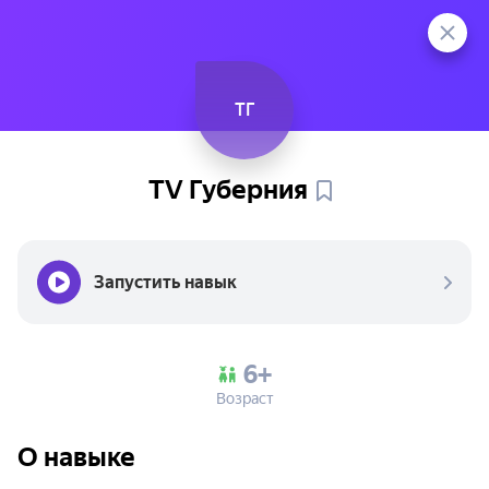
TГ
TV
Губерния
Запустить навык
6+
Возраст
О навыке