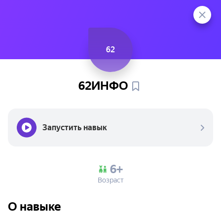
62
62ИНФО
Запустить навык
6+
Возраст
О навыке