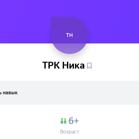
ТН
ТРК
Ника
ь навык
6+
Возраст