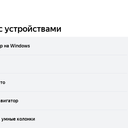
с устройствами
р на Windows
вто
авигатор
и умные колонки