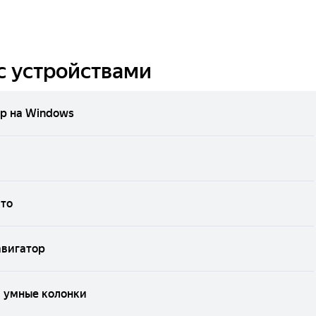
с устройствами
р на Windows
вто
авигатор
и умные колонки