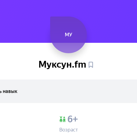
МУ
Муксун.fm
ь навык
6+
Возраст