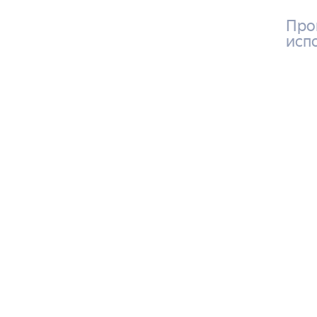
Про
исп