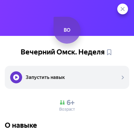
ВО
Вечерний Омск.
Неделя
Запустить навык
6+
Возраст
О навыке