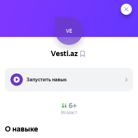
VE
Vesti.az
Запустить навык
6+
Возраст
О навыке