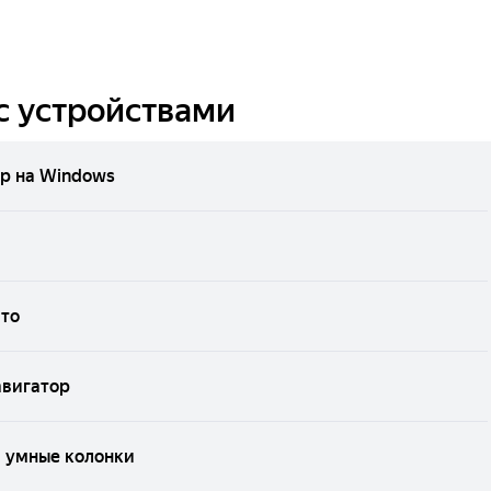
с устройствами
р на Windows
вто
авигатор
и умные колонки