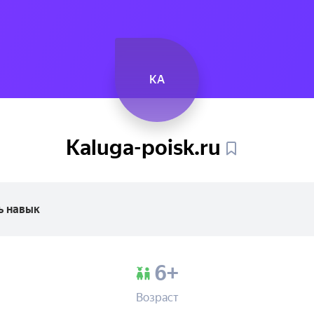
KA
Kaluga-poisk.ru
ь навык
6+
Возраст