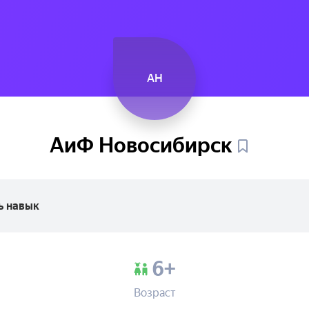
АН
АиФ
Новосибирск
ь навык
6+
Возраст