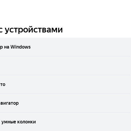
с устройствами
р на Windows
вто
авигатор
и умные колонки