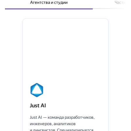
Агентства и студии
Частные
Just AI
E
Just AI — команда разработчиков,
Ре
ся
инженеров, аналитиков
инт
и лингвистов. Специализируется
инт